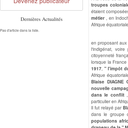
Devenez publicateur
troupes colonial
étaient composée
métier
, en Indoc
Dernières Actualités
Afrique équatoriale
Pas d'article dans la liste.
en proposant aux i
l'indigénat, voir
citoyenneté fran
lorsque la France
1917
,
" l'impôt 
Afrique équatorial
Blaise DIAGNE 
nouvelle campa
dans le conflit
particulier en Afri
Il fut relayé par
B
dans le groupe de
populations afri
drapeau de la " M