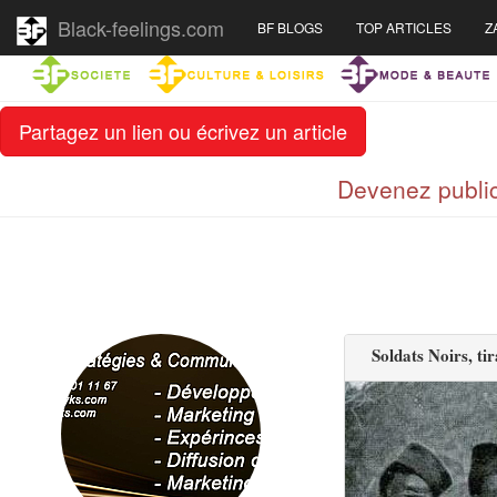
Black-feelings.com
BF BLOGS
TOP ARTICLES
Z
Partagez un lien ou écrivez un article
Devenez public
Soldats Noirs, ti