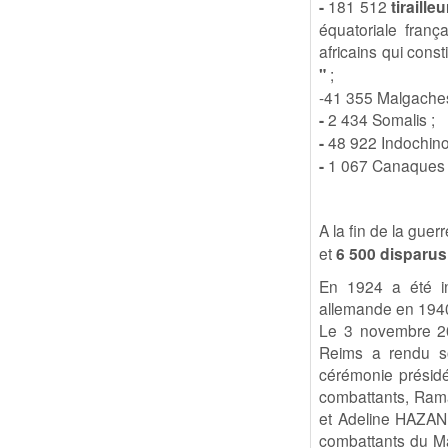
-
181 512
tiraille
équatoriale frança
africains qui const
"
;
-41 355 Malgaches
-
2 434 Somalis ;
-
48 922 Indochinoi
-
1 067 Canaques e
A la fin de la guer
et
6 500 disparus
En 1924 a été i
allemande en 1940
Le 3 novembre 200
Reims a rendu s
cérémonie présidé
combattants, Rama 
et Adeline HAZAN,
combattants du M