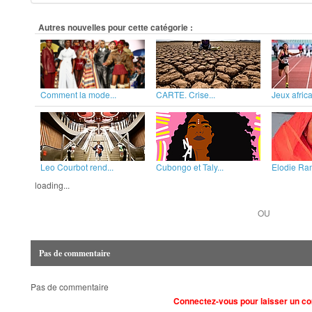
Autres nouvelles pour cette catégorie :
Comment la mode...
CARTE. Crise...
Jeux africa
Leo Courbot rend...
Cubongo et Taly...
Elodie Ram
loading...
OU
Pas de commentaire
Pas de commentaire
Connectez-vous pour laisser un c