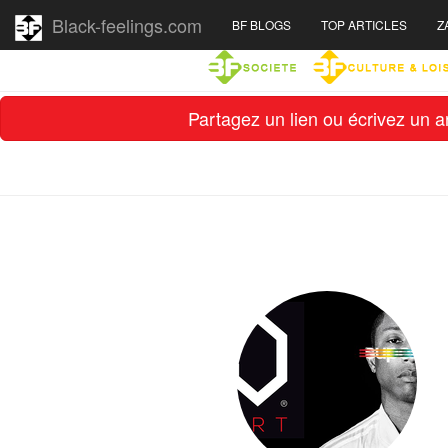
Black-feelings.com
BF BLOGS
TOP ARTICLES
Z
Partagez un lien ou écrivez un ar