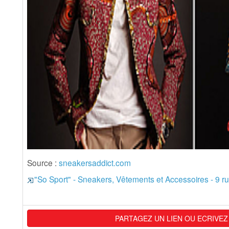
Source :
sneakersaddict.com
"So Sport" - Sneakers, Vêtements et Accessoires - 9 r
PARTAGEZ UN LIEN OU ECRIVEZ