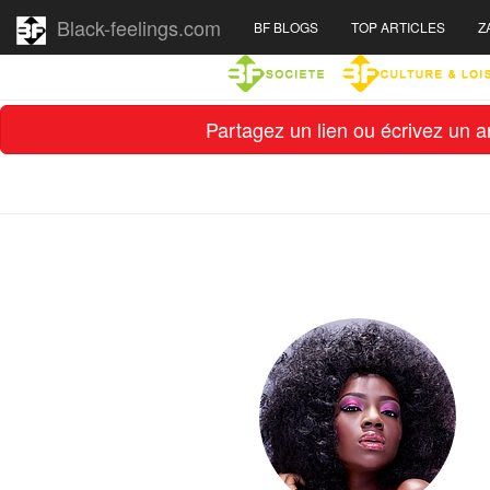
Black-feelings.com
BF BLOGS
TOP ARTICLES
Z
Partagez un lien ou écrivez un ar