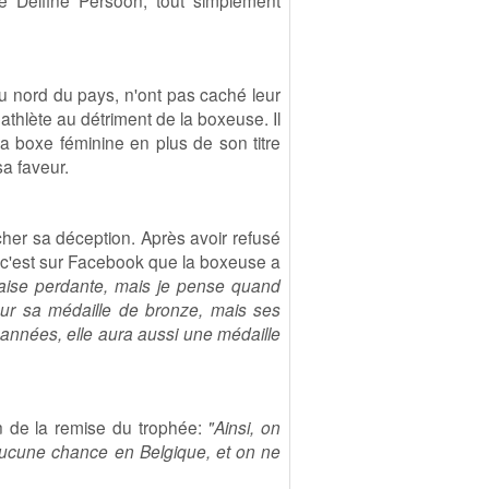
e Delfine Persoon, tout simplement
u nord du pays, n'ont pas caché leur
thlète au détriment de la boxeuse. Il
a boxe féminine en plus de son titre
a faveur.
er sa déception. Après avoir refusé
, c'est sur Facebook que la boxeuse a
aise perdante, mais je pense quand
ur sa médaille de bronze, mais ses
années, elle aura aussi une médaille
on de la remise du trophée:
"Ainsi, on
 aucune chance en Belgique, et on ne