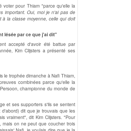
ré voter pour Thiam "parce qu'elle la
s important. Oui, moi je n'ai pas de
t à la classe moyenne, celle qui doit
 lésée par ce que j'ai dit"
ent accepté d'avoir été battue par
nnée, Kim Clijsters a présenté ses
emis le trophée dimanche à Nafi Thiam,
 épreuves combinées parce qu'elle la
ine Persoon, championne du monde de
e et ses supporters s'ils se sentent
t d'abord) dit que je trouvais que les
ais vraiment", dit Kim Clijsters. "Pour
r, mais on ne peut que coucher trois
issais' Nafi, je voulais dire que je la