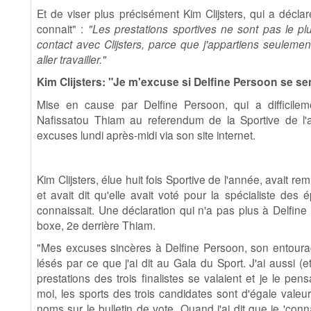
Et de viser plus précisément Kim Clijsters, qui a décla
connait" :
"Les prestations sportives ne sont pas le plu
contact avec Clijsters, parce que j'appartiens seulemen
aller travailler."
Kim Clijsters: "Je m'excuse si Delfine Persoon se sent
Mise en cause par Delfine Persoon, qui a difficilem
Nafissatou Thiam au referendum de la Sportive de l'a
excuses lundi après-midi via son site internet.
Kim Clijsters, élue huit fois Sportive de l'année, avait r
et avait dit qu'elle avait voté pour la spécialiste des
connaissait. Une déclaration qui n'a pas plus à Delf
boxe, 2e derrière Thiam.
"Mes excuses sincères à Delfine Persoon, son entourag
lésés par ce que j'ai dit au Gala du Sport. J'ai aussi (e
prestations des trois finalistes se valaient et je le pens
moi, les sports des trois candidates sont d'égale valeu
noms sur le bulletin de vote. Quand j'ai dit que je 'conna