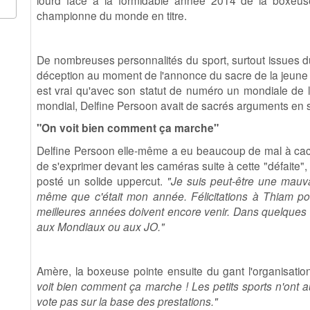
lourd face à la formidable année 2014 de la boxeus
championne du monde en titre.
De nombreuses personnalités du sport, surtout issues d
déception au moment de l'annonce du sacre de la jeune a
est vrai qu'avec son statut de numéro un mondiale de l
mondial, Delfine Persoon avait de sacrés arguments en s
"On voit bien comment ça marche"
Delfine Persoon elle-même a eu beaucoup de mal à cach
de s'exprimer devant les caméras suite à cette "défaite"
posté un solide uppercut.
"Je suis peut-être une mauv
même que c'était mon année. Félicitations à Thiam po
meilleures années doivent encore venir. Dans quelques 
aux Mondiaux ou aux JO."
Amère, la boxeuse pointe ensuite du gant l'organisati
voit bien comment ça marche ! Les petits sports n'ont
vote pas sur la base des prestations."