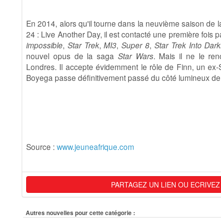
En 2014, alors qu'il tourne dans la neuvième saison de 
24 : Live Another Day, il est contacté une première fois p
impossible
,
Star Trek
,
MI3
,
Super 8
,
Star Trek Into Dar
nouvel opus de la saga
Star Wars
. Mais il ne le re
Londres. Il accepte évidemment le rôle de Finn, un ex-
Boyega passe définitivement passé du côté lumineux de 
Source :
www.jeuneafrique.com
PARTAGEZ UN LIEN OU ECRIVEZ
Autres nouvelles pour cette catégorie :