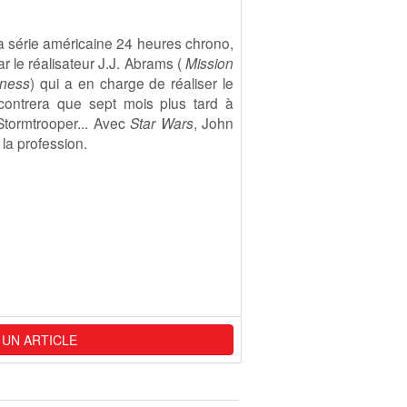
la série américaine 24 heures chrono,
ar le réalisateur J.J. Abrams (
Mission
kness
) qui a en charge de réaliser le
ncontrera que sept mois plus tard à
Stormtrooper... Avec
Star Wars
, John
la profession.
 UN ARTICLE