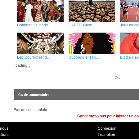
Comment la mode...
CARTE. Crise...
Jeux africai
Leo Courbot rend...
Cubongo et Taly...
Elodie Rama
loading...
OU
Pas de commentaire
Pas de commentaire
Connectez-vous pour laisser un c
-nous
Connexion
stions
Inscription