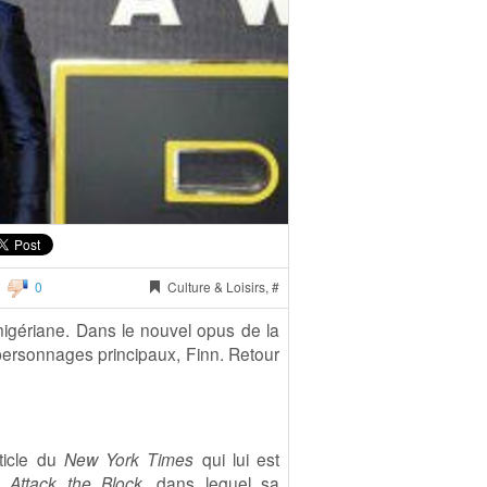
0
Culture & Loisirs, #
nigériane. Dans le nouvel opus de la
s personnages principaux, Finn. Retour
ticle du
New York Times
qui lui est
lm
Attack the Block
, dans lequel sa