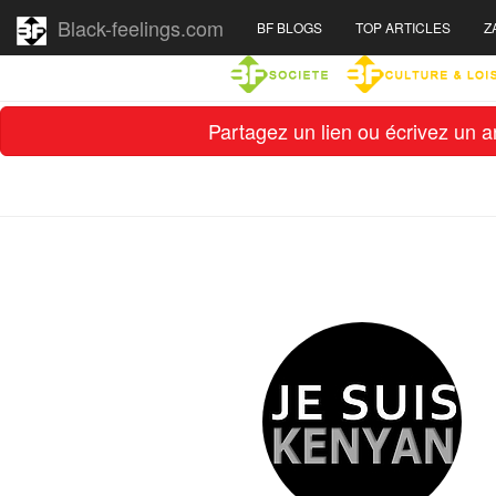
Black-feelings.com
BF BLOGS
TOP ARTICLES
Z
Partagez un lien ou écrivez un ar