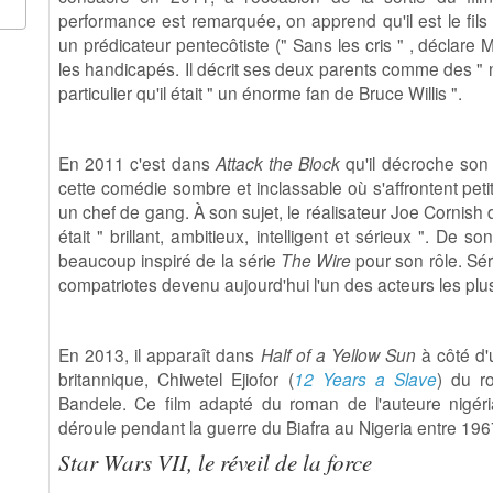
performance est remarquée, on apprend qu'il est le fils
un prédicateur pentecôtiste (" Sans les cris " , déclare 
les handicapés. Il décrit ses deux parents comme des " n
particulier qu'il était " un énorme fan de Bruce Willis ".
En 2011 c'est dans
Attack the Block
qu'il décroche son
cette comédie sombre et inclassable où s'affrontent peti
un chef de gang. À son sujet, le réalisateur Joe Cornish d
était " brillant, ambitieux, intelligent et sérieux ". De s
beaucoup inspiré de la série
The Wire
pour son rôle. Séri
compatriotes devenu aujourd'hui l'un des acteurs les pl
En 2013, il apparaît dans
Half of a Yellow Sun
à côté d'
britannique, Chiwetel Ejiofor (
12 Years a Slave
) du ro
Bandele. Ce film adapté du roman de l'auteure nigé
déroule pendant la guerre du Biafra au Nigeria entre 196
Star Wars VII, le réveil de la force