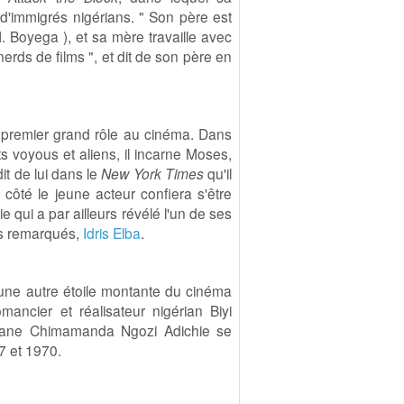
 d'immigrés nigérians. " Son père est
M. Boyega ), et sa mère travaille avec
erds de films ", et dit de son père en
 premier grand rôle au cinéma. Dans
ts voyous et aliens, il incarne Moses,
it de lui dans le
New York Times
qu'il
on côté le jeune acteur confiera s'être
e qui a par ailleurs révélé l'un de ses
us remarqués,
Idris Elba
.
une autre étoile montante du cinéma
mancier et réalisateur nigérian Biyi
riane Chimamanda Ngozi Adichie se
7 et 1970.