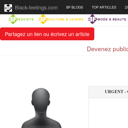
Black-feelings.com
BF BLOGS
TOP ARTICLES
Z
Partagez un lien ou écrivez un article
Devenez public
URGENT - 