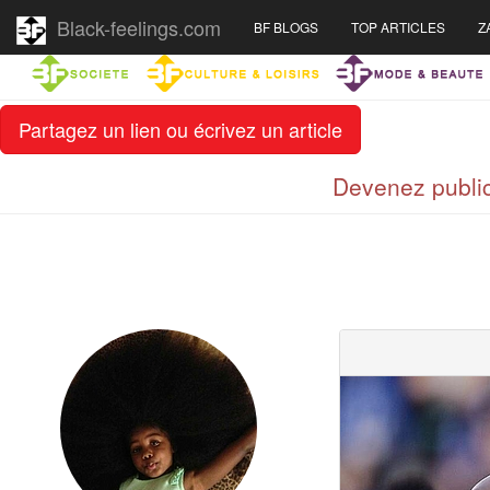
Black-feelings.com
BF BLOGS
TOP ARTICLES
Z
Partagez un lien ou écrivez un article
Devenez public