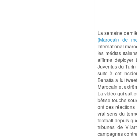
La semaine derni
(Marocain de mer
international maro
les médias italie
affirme déployer 
Juventus du Turi
suite à cet incid
Benatia a lui twe
Marocain et extrêm
La vidéo qui suit e
bêtise touche souv
ont des réactions 
vrai sens du term
football depuis qu
tribunes de Villa
campagnes contre 