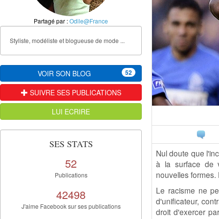
Partagé par :
Odile@France
Styliste, modéliste et blogueuse de mode ...
52
VOIR SON BLOG
SUIVRE SES PUBLICATIONS
LUI ECRIRE
SES STATS
Nul doute que l'inc
52
à la surface de v
nouvelles formes. 
Publications
Le racisme ne peu
42498
d'unificateur, con
J'aime Facebook sur ses publications
droit d'exercer pa