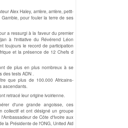
ur Alex Haley, arrière, arrière, petit-
n Gambie, pour fouler la terre de ses
our a ressurgi à la faveur du premier
an à l'initiative du Révérend Léon
t toujours le record de participation
frique et la présence de 12 Chefs d
sont de plus en plus nombreux à se
rs des tests ADN .
ître que plus de 100.000 Africains-
rs ascendants.
t retracé leur origine ivoirienne.
ibérer d'une grande angoisse, ces
n collectif et ont désigné un groupe
 l'Ambassadeur de Côte d'Ivoire aux
e la Présidente de l'ONG, United Aid