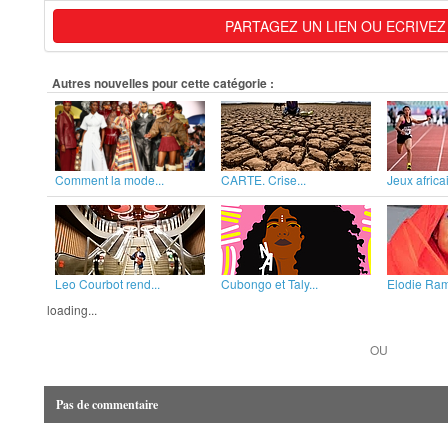
PARTAGEZ UN LIEN OU ECRIVEZ
Autres nouvelles pour cette catégorie :
Comment la mode...
CARTE. Crise...
Jeux africai
Leo Courbot rend...
Cubongo et Taly...
Elodie Rama
loading...
OU
Pas de commentaire