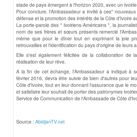
stade de pays émergent à l'horizon 2020, avec un Ivoir
Pour conclure, l'Ambassadeur a invité à ces'' nouveaux I
défense et la promotion des intérêts de la Côte d'Ivoire a
La porte-parole des " Ivoiriens-Américains ", la journali
nom de ses frères et sœurs présents remercié l'Ambass
même que pour le dîner tout en exprimant la joie pro
retrouvailles et l'identification du pays d'origine de leurs 
Elle s'est également félicitée de la collaboration de
réalisation de leur rêve.
A la fin de cet échange, l'Ambassadeur a indiqué à s
février 2016, devra être suivie de bien d'autres pour le
Côte d'Ivoire, tout en leur donnant l'assurance que le mom
et satisfaire leur souhait de porter des patronymes ivoirie
Service de Communication de l'Ambassade de Côte d'Ivo
Source :
AbidjanTV.net