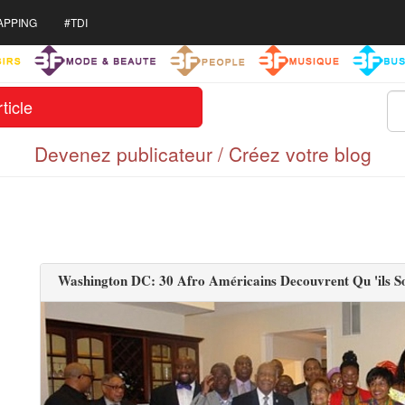
APPING
#TDI
ticle
Devenez publicateur / Créez votre blog
Washington DC: 30 Afro Américains Decouvrent Qu 'ils So