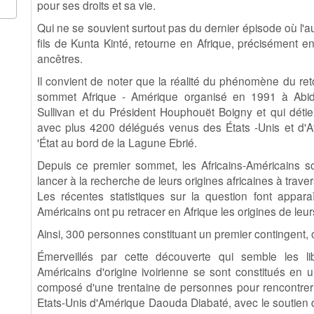
pour ses droits et sa vie.
Qui ne se souvient surtout pas du dernier épisode où l'aute
fils de Kunta Kinté, retourne en Afrique, précisément e
ancêtres.
Il convient de noter que la réalité du phénomène du ret
sommet Afrique - Amérique organisé en 1991 à Abidj
Sullivan et du Président Houphouët Boigny et qui détien
avec plus 4200 délégués venus des États -Unis et d'A
'État au bord de la Lagune Ebrié.
Depuis ce premier sommet, les Africains-Américains 
lancer à la recherche de leurs origines africaines à trave
Les récentes statistiques sur la question font appara
Américains ont pu retracer en Afrique les origines de leu
Ainsi, 300 personnes constituant un premier contingent, on
Émerveillés par cette découverte qui semble les l
Américains d'origine ivoirienne se sont constitués en u
composé d'une trentaine de personnes pour rencontrer
Etats-Unis d'Amérique Daouda Diabaté, avec le soutien d