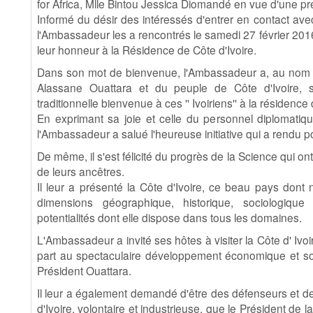
for Africa, Mlle Bintou Jessica Diomandé en vue d'une pr
Informé du désir des intéressés d'entrer en contact avec
l'Ambassadeur les a rencontrés le samedi 27 février 2016
leur honneur à la Résidence de Côte d'Ivoire.
Dans son mot de bienvenue, l'Ambassadeur a, au nom 
Alassane Ouattara et du peuple de Côte d'Ivoire, s
traditionnelle bienvenue à ces '' Ivoiriens'' à la résidence 
En exprimant sa joie et celle du personnel diplomatiq
l'Ambassadeur a salué l'heureuse initiative qui a rendu po
De même, il s'est félicité du progrès de la Science qui ont
de leurs ancêtres.
Il leur a présenté la Côte d'Ivoire, ce beau pays don
dimensions géographique, historique, sociologiqu
potentialités dont elle dispose dans tous les domaines.
L'Ambassadeur a invité ses hôtes à visiter la Côte d' Ivo
part au spectaculaire développement économique et soc
Président Ouattara.
Il leur a également demandé d'être des défenseurs et d
d'Ivoire, volontaire et industrieuse, que le Président de