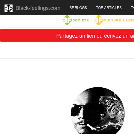
Black-feelings.com
BF BLOGS
TOP ARTICLES
Z
Partagez un lien ou écrivez un ar