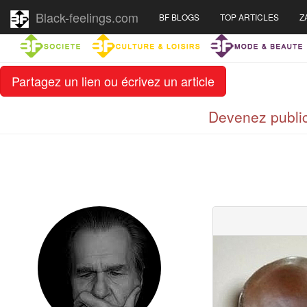
Black-feelings.com
BF BLOGS
TOP ARTICLES
Z
Partagez un lien ou écrivez un article
Devenez public