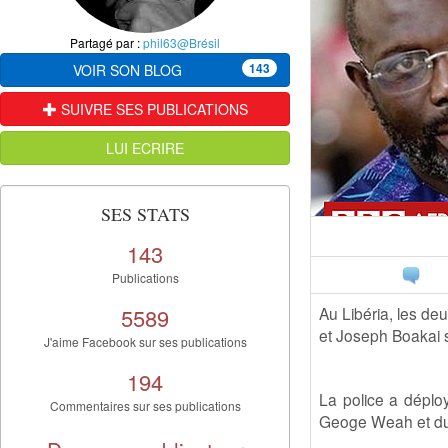
Partagé par :
phil63@Brésil
143
VOIR SON BLOG
SUIVRE SES PUBLICATIONS
LUI ECRIRE
SES STATS
143
Publications
5589
Au Libéria, les de
et Joseph Boakai s
J'aime Facebook sur ses publications
194
La police a déploy
Commentaires sur ses publications
Geoge Weah et du