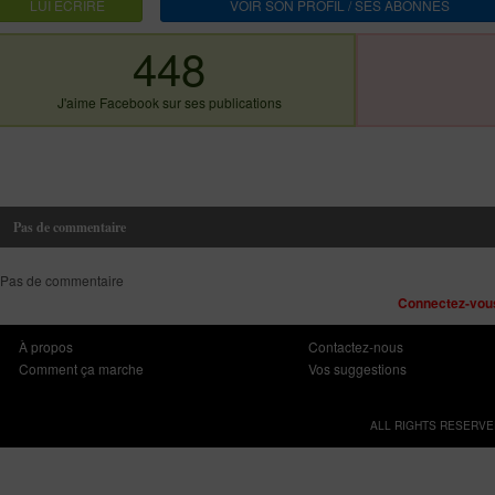
LUI ECRIRE
VOIR SON PROFIL / SES ABONNES
448
J'aime Facebook sur ses publications
Pas de commentaire
Pas de commentaire
Connectez-vous
À propos
Contactez-nous
Comment ça marche
Vos suggestions
ALL RIGHTS RESERVE