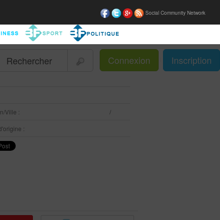
Social Community Network
Connexion
Inscription
|
:
/Ville :
/
'origine :