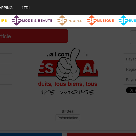
APPING
#TDI
ticle
Pays 
Région
Pays d
BFDeal
Présentation