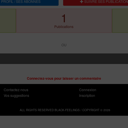
 PROFIL / SES ABONNES
SUIVRE SES PUBLICATIO
1
Publications
OU
Connectez-vous pour laisser un commentaire
Contactez-nous
Connexion
Vos suggestions
Inscription
ALL RIGHTS RESERVED BLACK-FEELINGS / COPYRIGHT © 2026