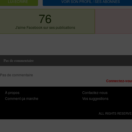
LUI ECRIRE
VOIR SON PROFIL / SES ABONNES
76
J'aime Facebook sur ses publications
Pas de commentaire
Pas de commentaire
Connectez-vous
À propos
Contactez-nous
Comment ça marche
Vos suggestions
ALL RIGHTS RESERVE