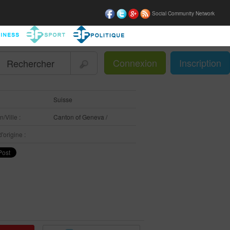
Social Community Network
Connexion
Inscription
|
:
Suisse
/Ville :
Canton of Geneva /
'origine :