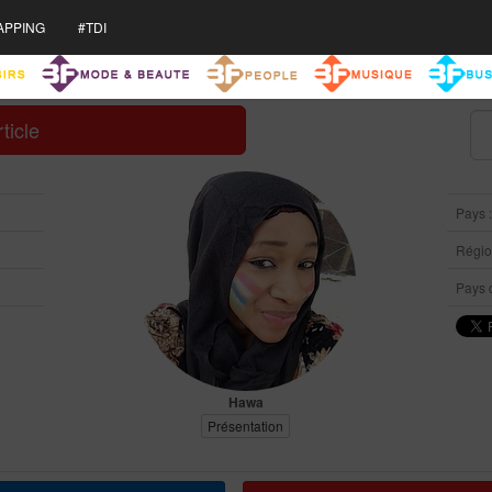
APPING
#TDI
ticle
Pays 
Région
Pays d
Hawa
Présentation