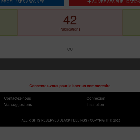
 PROFIL / SES ABONNES
SUIVRE SES PUBLICATIO
42
Publications
OU
Connectez-vous pour laisser un commentaire
Contactez-nous
Connexion
Vos suggestions
Inscription
ALL RIGHTS RESERVED BLACK-FEELINGS / COPYRIGHT © 2026