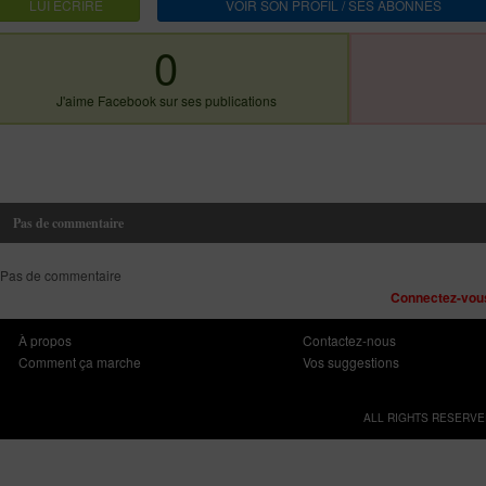
LUI ECRIRE
VOIR SON PROFIL / SES ABONNES
0
J'aime Facebook sur ses publications
Pas de commentaire
Pas de commentaire
Connectez-vous
À propos
Contactez-nous
Comment ça marche
Vos suggestions
ALL RIGHTS RESERVE