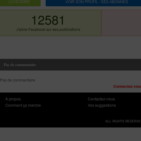
LUI ECRIRE
VOIR SON PROFIL / SES ABONNES
12581
J'aime Facebook sur ses publications
Pas de commentaire
Pas de commentaire
Connectez-vous
À propos
Contactez-nous
Comment ça marche
Vos suggestions
ALL RIGHTS RESERVE