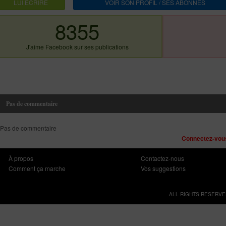
LUI ECRIRE
VOIR SON PROFIL / SES ABONNES
8355
J'aime Facebook sur ses publications
Pas de commentaire
Pas de commentaire
Connectez-vous
À propos
Contactez-nous
Comment ça marche
Vos suggestions
ALL RIGHTS RESERVE