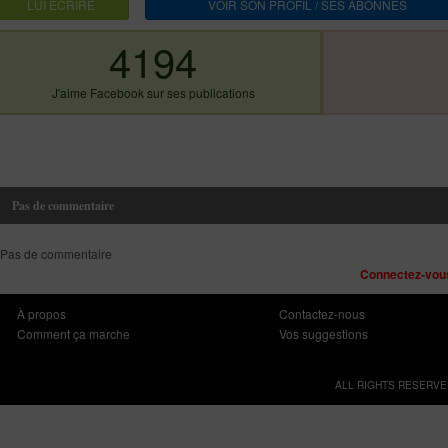
LUI ECRIRE
VOIR SON PROFIL / SES ABONNES
4194
J'aime Facebook sur ses publications
Pas de commentaire
Pas de commentaire
Connectez-vous
À propos
Contactez-nous
Comment ça marche
Vos suggestions
ALL RIGHTS RESERVE