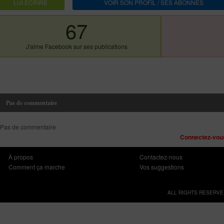
LUI ECRIRE
VOIR SON PROFIL / SES ABONNES
67
J'aime Facebook sur ses publications
Pas de commentaire
Pas de commentaire
Connectez-vous
À propos
Contactez-nous
Comment ça marche
Vos suggestions
ALL RIGHTS RESERVE