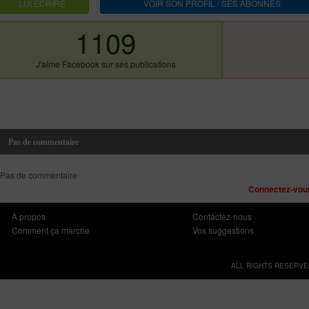
LUI ECRIRE
VOIR SON PROFIL / SES ABONNES
1109
J'aime Facebook sur ses publications
Pas de commentaire
Pas de commentaire
Connectez-vous
À propos
Contactez-nous
Comment ça marche
Vos suggestions
ALL RIGHTS RESERVE