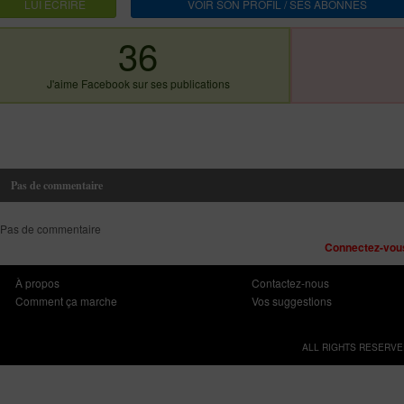
LUI ECRIRE
VOIR SON PROFIL / SES ABONNES
36
J'aime Facebook sur ses publications
Pas de commentaire
Pas de commentaire
Connectez-vous
À propos
Contactez-nous
Comment ça marche
Vos suggestions
ALL RIGHTS RESERVE