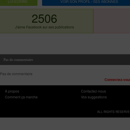
LUI ECRIRE
VOIR SON PROFIL / SES ABONNES
2506
J'aime Facebook sur ses publications
Pas de commentaire
Pas de commentaire
Connectez-vous
À propos
Contactez-nous
Comment ça marche
Vos suggestions
ALL RIGHTS RESERVE