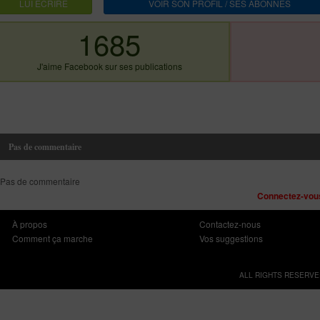
LUI ECRIRE
VOIR SON PROFIL / SES ABONNES
1685
J'aime Facebook sur ses publications
Pas de commentaire
Pas de commentaire
Connectez-vous
À propos
Contactez-nous
Comment ça marche
Vos suggestions
ALL RIGHTS RESERVE