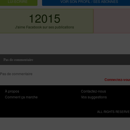
LUI ECRIRE
VOIR SON PROFIL / SES ABONNES
12015
J'aime Facebook sur ses publications
Pas de commentaire
Pas de commentaire
Connectez-vous
À propos
Contactez-nous
Comment ça marche
Vos suggestions
ALL RIGHTS RESERVE