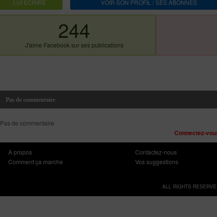
LUI ECRIRE
VOIR SON PROFIL / SES ABONNES
244
J'aime Facebook sur ses publications
Pas de commentaire
Pas de commentaire
Connectez-vous
À propos
Contactez-nous
Comment ça marche
Vos suggestions
ALL RIGHTS RESERVE