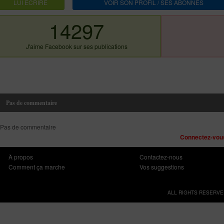
LUI ECRIRE
VOIR SON PROFIL / SES ABONNES
14297
J'aime Facebook sur ses publications
Pas de commentaire
Pas de commentaire
Connectez-vous
À propos
Contactez-nous
Comment ça marche
Vos suggestions
ALL RIGHTS RESERVE