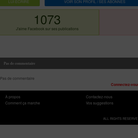
LUI ECRIRE
VOIR SON PROFIL / SES ABONNES
1073
J'aime Facebook sur ses publications
Pas de commentaire
Pas de commentaire
Connectez-vous
À propos
Contactez-nous
Comment ça marche
Vos suggestions
ALL RIGHTS RESERVE