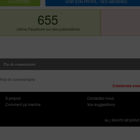
LUI ECRIRE
VOIR SON PROFIL / SES ABONNES
655
J'aime Facebook sur ses publications
Pas de commentaire
Pas de commentaire
Connectez-vous
À propos
Contactez-nous
Comment ça marche
Vos suggestions
ALL RIGHTS RESERVE