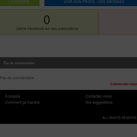
LUI ECRIRE
VOIR SON PROFIL / SES ABONNES
0
J'aime Facebook sur ses publications
Pas de commentaire
Pas de commentaire
Connectez-vous
À propos
Contactez-nous
Comment ça marche
Vos suggestions
ALL RIGHTS RESERVE