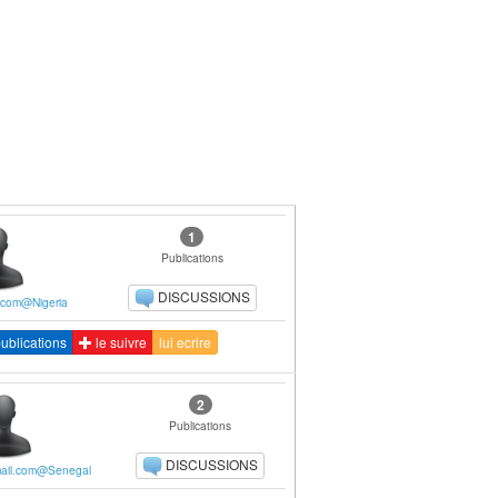
1
Publications
DISCUSSIONS
t.com@Nigeria
ublications
le suivre
lui ecrire
2
Publications
DISCUSSIONS
ail.com@Senegal