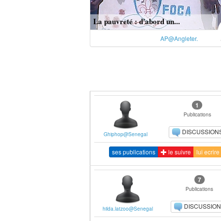
La pauvreté : d'abord un...
AP@Angleter.
1
Publications
DISCUSSION
Ghiphop@Senegal
ses publications
le suivre
lui ecrire
7
Publications
DISCUSSIO
hilda.latzoo@Senegal