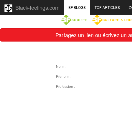
Black-feelings.com
BF BLOGS
TOP ARTICLES
Z
Partagez un lien ou écrivez un ar
Nom :
Prenom :
Profession :