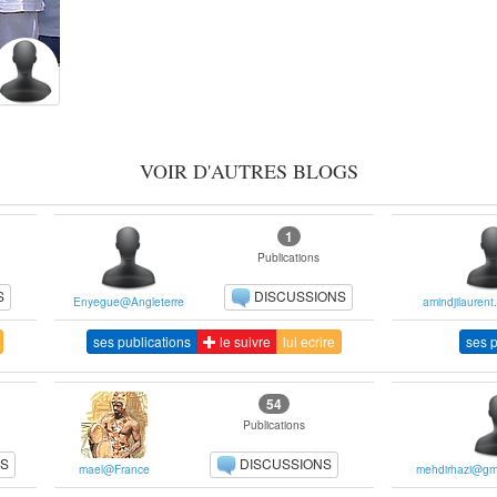
VOIR D'AUTRES BLOGS
1
Publications
S
DISCUSSIONS
Enyegue@Angleterre
amindjilauren
ses publications
le suivre
lui ecrire
ses p
54
Publications
NS
DISCUSSIONS
mael@France
mehdirhazi@gm