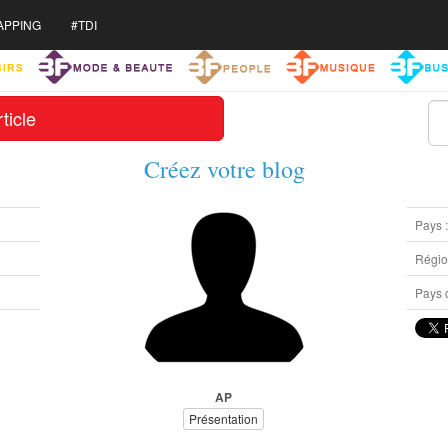
APPING
#TDI
ticle
Créez votre blog
Pays 
Région
Pays d
AP
Présentation