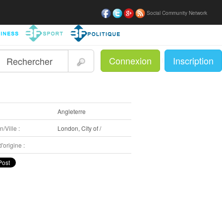
Social Community Network
Connexion
Inscription
|
:
Angleterre
/Ville :
London, City of /
'origine :