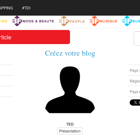
APPING
#TDI
ticle
Créez votre blog
Pays 
Région
Pays d
TED
Présentation