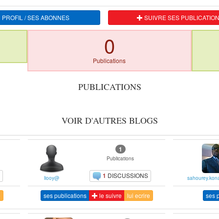
 PROFIL / SES ABONNES
SUIVRE SES PUBLICATIO
0
Publications
PUBLICATIONS
VOIR D'AUTRES BLOGS
1
Publications
1
DISCUSSIONS
liooy@
sahourey.ko
e
ses publications
le suivre
lui ecrire
ses p