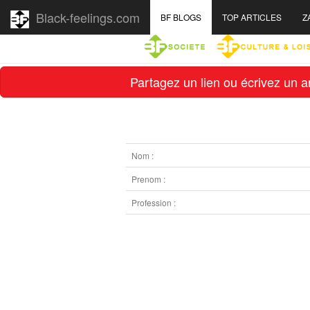
Black-feelings.com
BF BLOGS
TOP ARTICLES
Z
Partagez un lien ou écrivez un ar
Nom :
Prenom :
Profession :