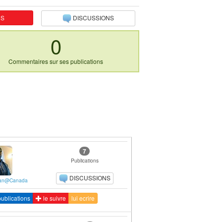
NS
DISCUSSIONS
0
Commentaires sur ses publications
7
Publications
DISCUSSIONS
nan@Canada
ublications
le suivre
lui ecrire