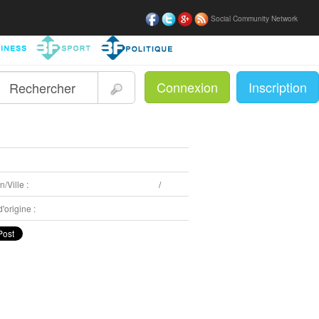
Social Community Network
Connexion
Inscription
|
:
/Ville :
/
'origine :