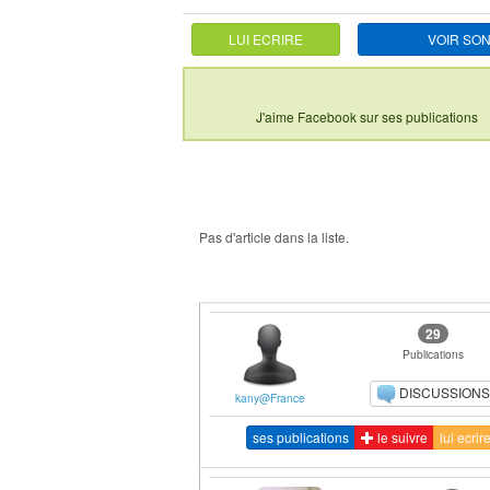
LUI ECRIRE
VOIR SON
J'aime Facebook sur ses publications
Pas d'article dans la liste.
29
Publications
DISCUSSIONS
kany@France
ses publications
le suivre
lui ecrir