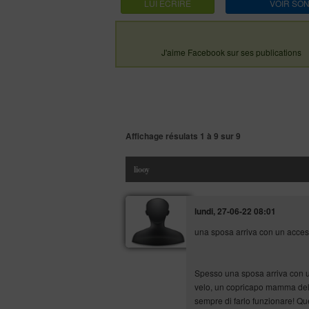
LUI ECRIRE
VOIR SON
J'aime Facebook sur ses publications
Affichage résulats
1 à 9
sur
9
liooy
lundi, 27-06-22 08:01
una sposa arriva con un access
Spesso una sposa arriva con u
velo, un copricapo mamma della
sempre di farlo funzionare! Que