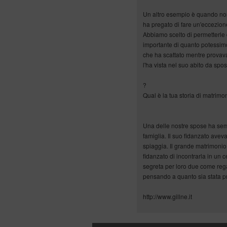
Un altro esempio è quando non 
ha pregato di fare un'eccezio
Abbiamo scelto di permetterle d
importante di quanto potessi
che ha scattato mentre provava
l'ha vista nel suo abito da spo
?
Qual è la tua storia di matrimo
Una delle nostre spose ha sem
famiglia. Il suo fidanzato ave
spiaggia. Il grande matrimonio
fidanzato di incontrarla in un
segreta per loro due come regal
pensando a quanto sia stata p
http://www.gillne.it