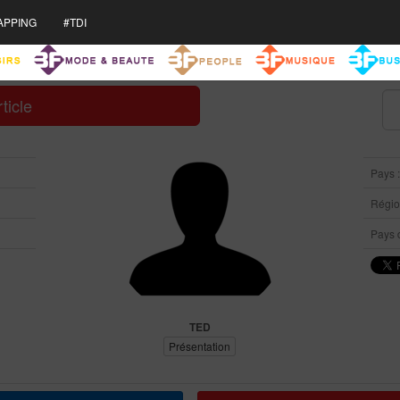
APPING
#TDI
ticle
Pays 
Région
Pays d
TED
Présentation