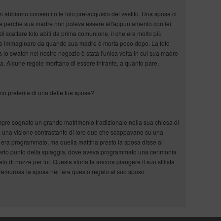
abbiamo consentito le foto pre-acquisto del vestito. Una sposa ci
ne perché sua madre non poteva essere all'appuntamento con lei.
i scattare foto abiti da prima comunione, il che era molto più
mo immaginare da quando sua madre è morta poco dopo. La foto
 lo swatch nel nostro negozio è stata l'unica volta in cui sua madre
sa. Alcune regole meritano di essere infrante, a quanto pare.
nio preferita di una delle tue spose?
pre sognato un grande matrimonio tradizionale nella sua chiesa di
va una visione contrastante di loro due che scappavano su una
 era programmato, ma quella mattina presto la sposa disse al
 certo punto della spiaggia, dove aveva programmato una cerimonia
o di nozze per lui. Questa storia fa ancora piangere il suo stilista
remurosa la sposa nel fare questo regalo al suo sposo.