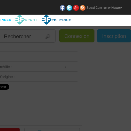
Social Community Network
Connexion
Inscription
|
:
/Ville :
/
'origine :