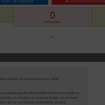
 PROFIL / SES ABONNES
SUIVRE SES PUBLICATIO
0
Publications
OU
orio specifico che deve funzionare con l'abito
n accessorio specifico che dovrebbe funzionare con l'abito: un
 sposa, ecc. Di solito è un cimelio di famiglia, ma cerchiamo
sta è per noi una richiesta "sorprendente" più tipica.