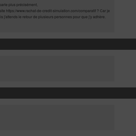
parle plus précisément,
 site https://www.rachat-de-credit-simulation.com/comparatif ? Car je
s j'attends le retour de plusieurs personnes pour que j'y adhère.