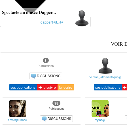
Spectacle au musée Dapper...
dapper@d...@
VOIR 
3
Publications
DISCUSSIONS
Verane_afromaniaque@
ses publications
le suivre
lui ecrire
ses publications
98
Publications
DISCUSSIONS
amite@France
myfbc@