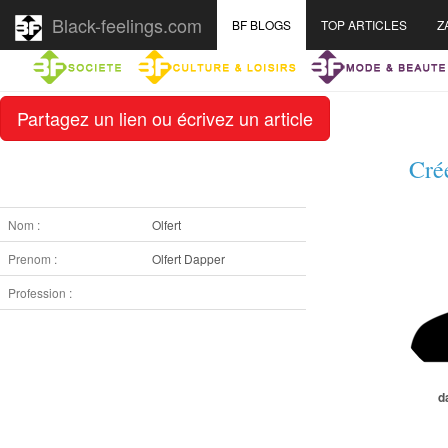
Black-feelings.com
BF BLOGS
TOP ARTICLES
Z
Partagez un lien ou écrivez un article
Cré
Nom :
Olfert
Prenom :
Olfert Dapper
Profession :
d