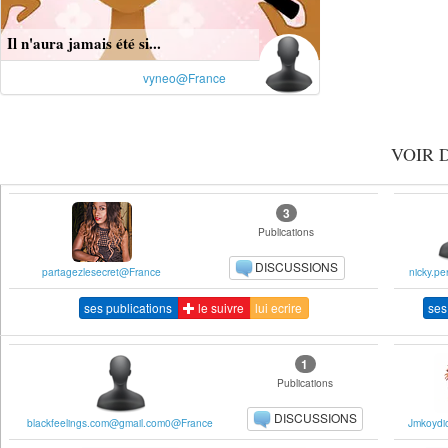
Il n'aura jamais été si...
vyneo@France
VOIR 
3
Publications
DISCUSSIONS
partagezlesecret@France
nicky.p
ses publications
le suivre
lui ecrire
ses
1
Publications
DISCUSSIONS
blackfeelings.com@gmail.com0@France
Jmkoydi