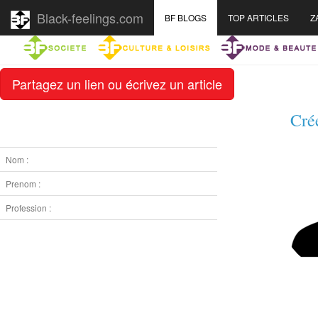
Black-feelings.com
BF BLOGS
TOP ARTICLES
Z
Partagez un lien ou écrivez un article
Cré
Nom :
Prenom :
Profession :