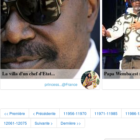
La villa d'un chef d'Etat...
Papa Wemba est m
princess...@France
<< Première
< Précédente
11956-11970
11971-11985
11986-
12061-12075
Suivante >
Dernière >>