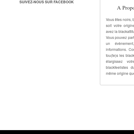
SUIVEZ-NOUS SUR FACEBOOK
A Propo
Vous êtes noirs, 
soit votre origi
avez la blackattit
Vous pouvez part
un évènement
informations. C
tou(te)s les black
élargissez vo
blackfeelistes
même origine qu