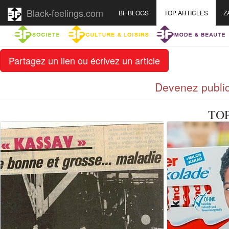
Black-feelings.com
BF BLOGS
TOP ARTICLES
Z
Partagez un lien ou écrivez un article
Devenez public
TO