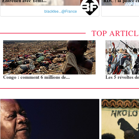
Entretien avec Yèmi...
RDC : la police en
blackfee...@France
TOP ARTIC
Congo : comment 6 millions de...
Les 5 révoltes de