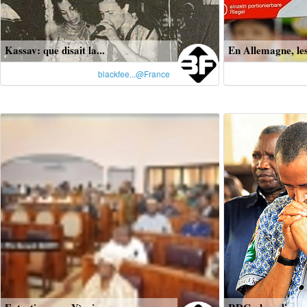
Kassav: que disait la...
En Allemagne, les
blackfee...@France