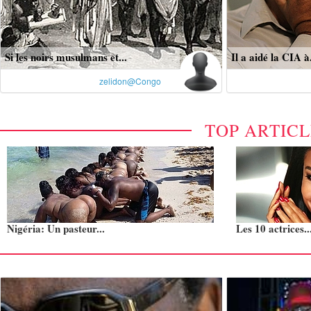
Si les noirs musulmans et...
Il a aidé la CIA à.
zelidon@Congo
TOP ARTIC
Nigéria: Un pasteur...
Les 10 actrices..