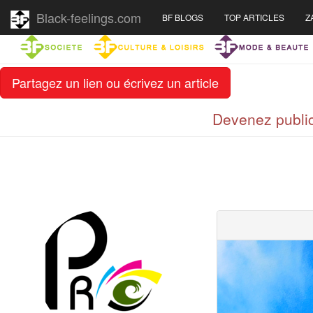
Black-feelings.com
BF BLOGS
TOP ARTICLES
Z
Partagez un lien ou écrivez un article
Devenez public