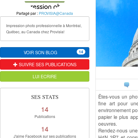
Partagé par :
PROVISIA@Canada
Impression photo professionnelle à Montréal,
Québec, au Canada chez Provisia!
14
VOIR SON BLOG
SUIVRE SES PUBLICATIONS
LUI ECRIRE
SES STATS
Êtes-vous un phot
fine art pour un
14
environnement pour
papier le plus app
Publications
oeuvres.
14
Rendez-nous une v
J'aime Facebook sur ses publications
H4N 2P7 et consu