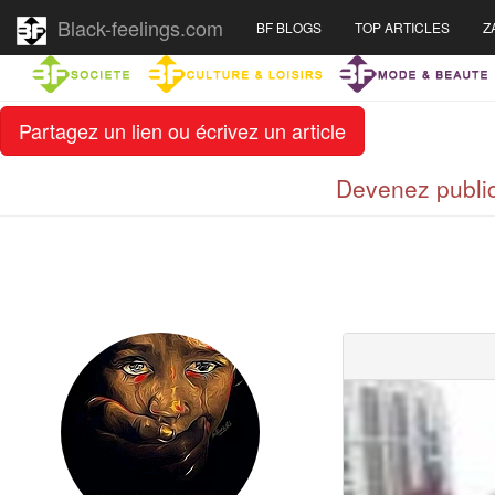
Black-feelings.com
BF BLOGS
TOP ARTICLES
Z
Partagez un lien ou écrivez un article
Devenez public