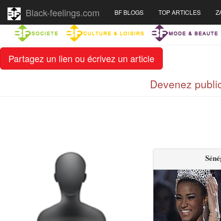
Black-feelings.com
BF BLOGS
TOP ARTICLES
Z
Partagez un lien ou écrivez un article
Devenez public
Séné