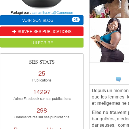
Partagé par :
samantha.w...@Cameroun
25
VOIR SON BLOG
SUIVRE SES PUBLICATIONS
LUI ECRIRE
SES STATS
25
Publications
14297
Depuis un moment, 
que les femmes, to
J'aime Facebook sur ses publications
et intelligentes n
298
Elles ne trouvent
Commentaires sur ses publications
banquières, médeci
danseuses, comm