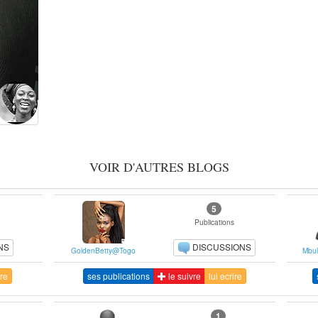
VOIR D'AUTRES BLOGS
5
Publications
NS
DISCUSSIONS
GoldenBetty@Togo
Mbul
ire
ses publications
le suivre
lui ecrire
1