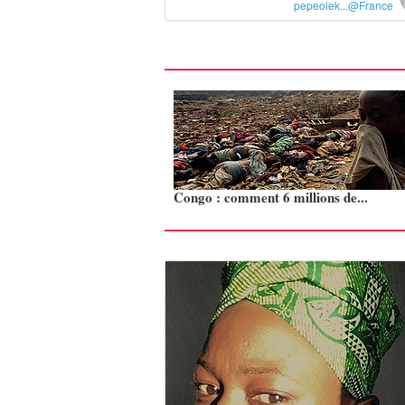
pepeolek...@France
Congo : comment 6 millions de...