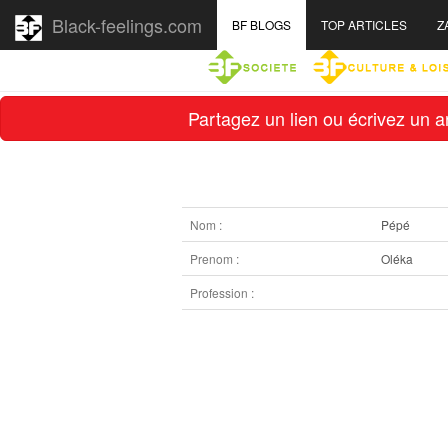
Black-feelings.com
BF BLOGS
TOP ARTICLES
Z
Partagez un lien ou écrivez un ar
Nom :
Pépé
Prenom :
Oléka
Profession :