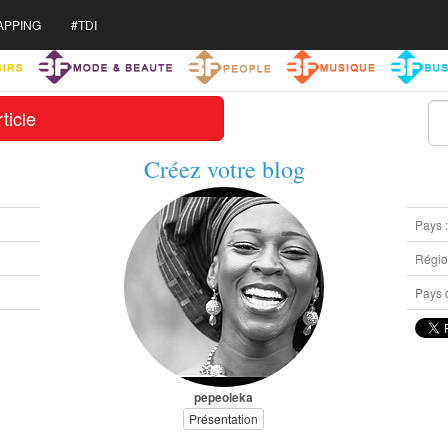
APPING
#TDI
ticle
Créez votre blog
Pays 
Région
Pays d
pepeoleka
Présentation