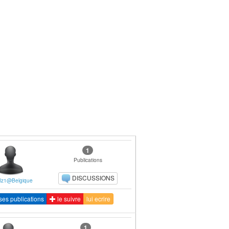
1
Publications
DISCUSSIONS
lz1@Belgique
ses publications
le suivre
lui ecrire
1