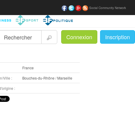
Social Community Network
Connexion
Inscription
|
:
France
/Ville :
Bouches-du-Rhône / Marseille
'origine :