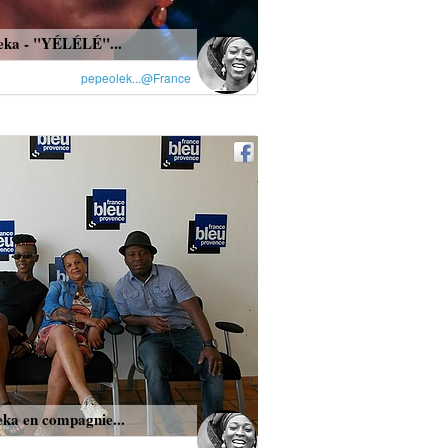
eka - "YÉLÉLÉ"...
pepeolek...@France
eka en compagnie...