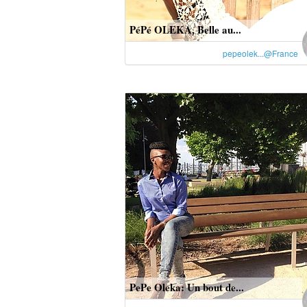
PéPé OLEKA, Belle au...
pepeolek...@France
PePe Oleka: Un bout de...