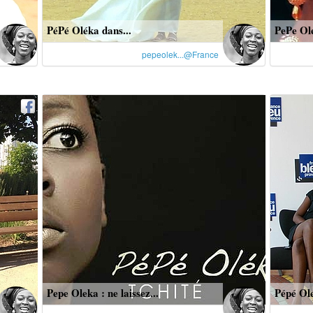
PéPé Oléka dans...
PePe Ol
pepeolek...@France
Pepe Oleka : ne laissez...
Pépé Ol