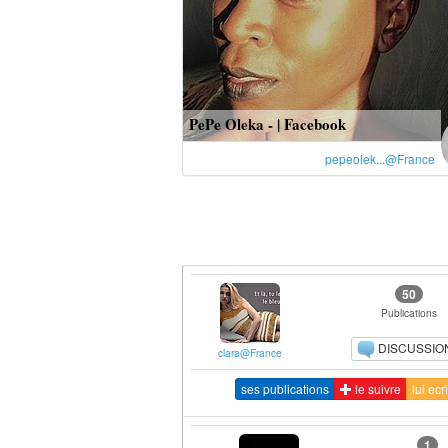
PePe Oleka - | Facebook
pepeolek...@France
50
Publications
DISCUSSIO
clara@France
ses publications
le suivre
lui ecr
1