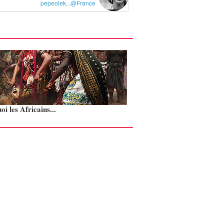
pepeolek...@France
i les Africains...