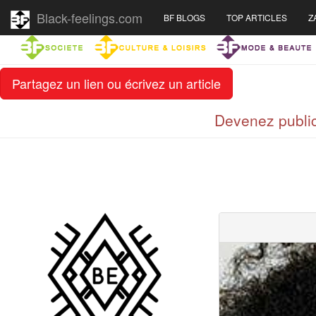
Black-feelings.com
BF BLOGS
TOP ARTICLES
Z
Partagez un lien ou écrivez un article
Devenez public