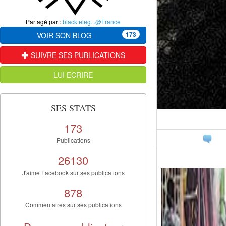
Partagé par :
black.eleg...@France
173
VOIR SON BLOG
SUIVRE SES PUBLICATIONS
LUI ECRIRE
SES STATS
173
Publications
26130
J'aime Facebook sur ses publications
878
Commentaires sur ses publications