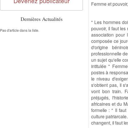
Devenez publicateur
Femme et pouvoir, i
Dernières Actualités
" Les hommes doiv
pouvoir, il faut le
Pas d'article dans la liste.
association pour l
composée ce jour-
d'origine bénino
professionnelle de
un sujet qu'elle c
intitulée " Femme
postes à responsabil
le niveau d'exig
s'obtient pas, il 
vont bon train. 
préjugés, l'histo
africaines et du M
formelle : " Il fa
culture patriarcale
changent, il faut l