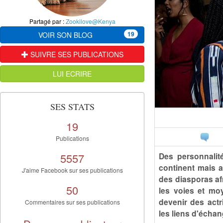
Partagé par :
Zookilove@Kenya
19
VOIR SON BLOG
SUIVRE SES PUBLICATIONS
LUI ECRIRE
SES STATS
19
Publications
5557
Des personnalité
continent mais a
J'aime Facebook sur ses publications
des diasporas afr
50
les voies et mo
devenir des actr
Commentaires sur ses publications
les liens d'échan