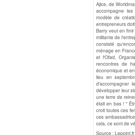
Ajice, de Worldmas
accompagne les c
modèle de créati
entrepreneurs doit 
Barry veut en fini
militante de l'ent
constaté qu'enco
ménage en France 
et l'Ofad, Organ
rencontres de h
économique et entr
lieu en septembr
d'accompagner les
développer leur st
une terre de reine
était en bas ! " Ê
croit toutes ces f
ces ambassadrices
cela, ce sont de vé
Source : Lepoint.fr