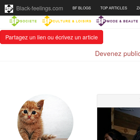
Black-feelings.com
BF BLOGS
TOP ARTICLES
Z
Partagez un lien ou écrivez un article
Devenez public