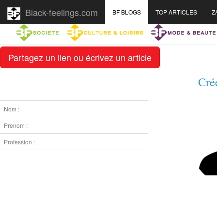
Black-feelings.com
BF BLOGS
TOP ARTICLES
Z
Partagez un lien ou écrivez un article
Cré
Nom :
Prenom :
Profession :