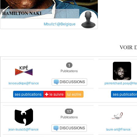
HAMILTON NAKI
Mbullz1@Belgique
VOIR 
1
Publications
DISCUSSIONS
lenoeudkipe@France
pierrerichard.posy@Hai
ses publications
le suivre
lui ecrire
ses publicatio
17
Publications
DISCUSSIONS
jean-louis05@France
laure-art@France