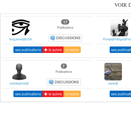
VOIR 
17
Publications
DISCUSSIONS
kingJamal@USA
Pompi@Village@Fra
ses publications
le suivre
lui ecrire
ses publicat
7
Publications
DISCUSSIONS
estellegloria@
marie@
ses publications
le suivre
lui ecrire
ses publicat