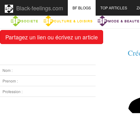
Black-feelings.com
BF BLOGS
TOP ARTICLES
Z
Partagez un lien ou écrivez un article
Cré
Nom :
Prenom :
Profession :