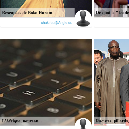
Rescapées de Boko Haram
De quoi le " leade
chakirou@Angleter.
L'Afrique, nouveau...
Racistes, pillards,