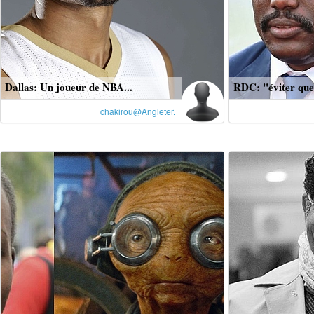
Dallas: Un joueur de NBA...
RDC: "éviter que 
chakirou@Angleter.