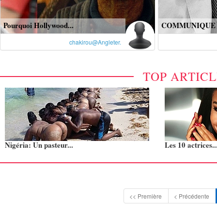
Pourquoi Hollywood...
COMMUNIQUE : 
chakirou@Angleter.
TOP ARTIC
Nigéria: Un pasteur...
Les 10 actrices..
<< Première
< Précédente