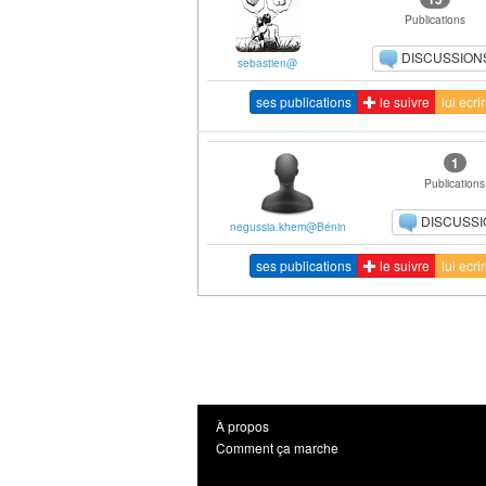
Publications
DISCUSSION
sebastien@
ses publications
le suivre
lui ecri
1
Publications
DISCUSS
negussia.khem@Bénin
ses publications
le suivre
lui ecri
À propos
Comment ça marche