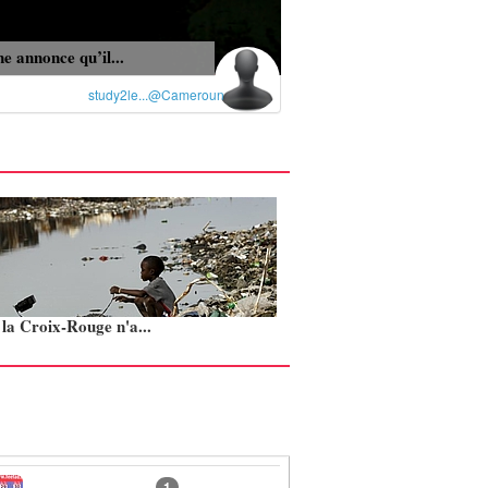
e annonce qu’il...
study2le...@Cameroun
: la Croix-Rouge n'a...
1