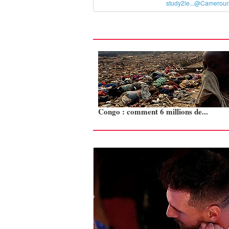
study2le...@Camerou
Congo : comment 6 millions de...