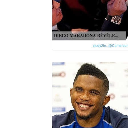
DIEGO MARADONA RÉVÈLE...
study2le...@Camerou