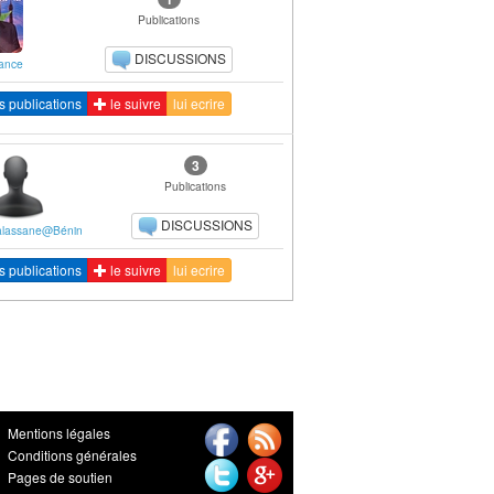
Publications
DISCUSSIONS
ance
s publications
le suivre
lui ecrire
3
Publications
DISCUSSIONS
.alassane@Bénin
s publications
le suivre
lui ecrire
Mentions légales
Conditions générales
Pages de soutien