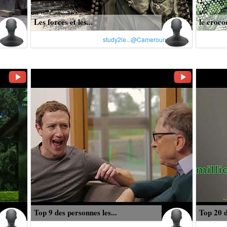
Les forces et les...
le crocod
n
study2le...@Cameroun
Top 9 des personnes les...
Top 20 d