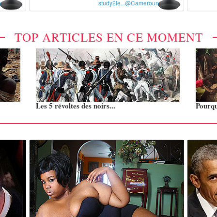
n
study2le...@Cameroun
TOP ARTICLES EN CE MOMENT
Les 5 révoltes des noirs...
Pourquo