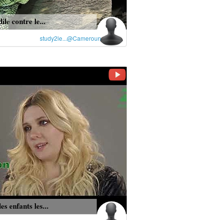
ile contre le...
study2le...@Cameroun
es enfants les...