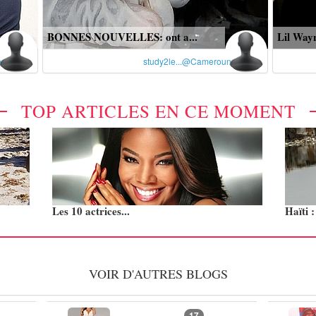
BONNES NOUVELLES: ont a...
Lil Wayn
n
study2le...@Cameroun
TOP ARTICLES EN CE MOMENT
Les 10 actrices...
Haïti 
VOIR D'AUTRES BLOGS
17