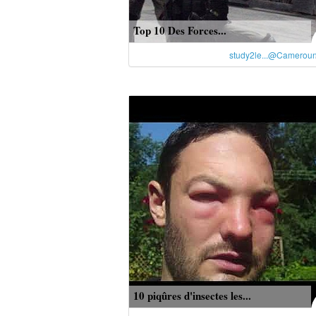
Top 10 Des Forces...
study2le...@Camerou
10 piqûres d'insectes les...