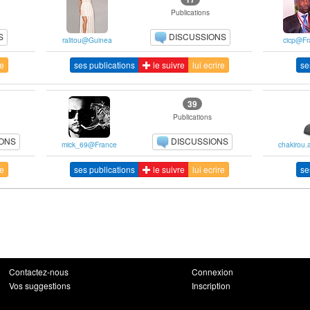
Publications
S
DISCUSSIONS
ralitou@Guinea
cicp@Fr
re
ses publications
le suivre
lui ecrire
se
39
Publications
IONS
DISCUSSIONS
mick_69@France
chakirou
re
ses publications
le suivre
lui ecrire
se
Contactez-nous
Connexion
Vos suggestions
Inscription