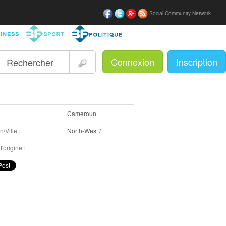
Social Community Network
Connexion
Inscription
|
:
Cameroun
/Ville :
North-West /
'origine :