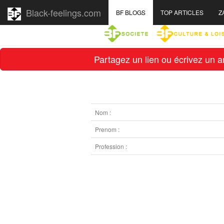
Black-feelings.com
BF BLOGS
TOP ARTICLES
Z
Partagez un lien ou écrivez un ar
Nom :
Prenom :
Profession :