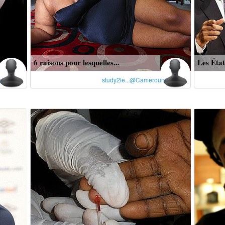
6 raisons pour lesquelles...
Les État
n
study2le...@Cameroun