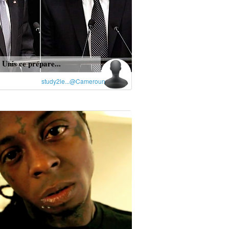
 Unis ce prépare...
study2le...@Cameroun