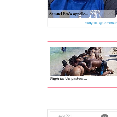
Samuel Eto’o appelle...
study2le...@Camerou
Nigéria: Un pasteur...
15