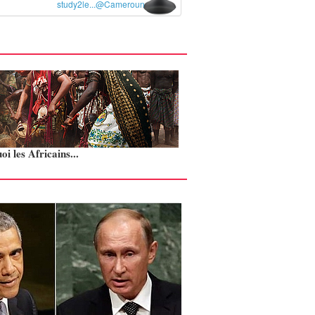
study2le...@Cameroun
i les Africains...