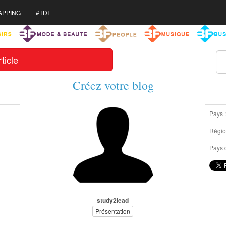
APPING
#TDI
ticle
Créez votre blog
Pays 
Région
Pays d
study2lead
Présentation