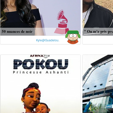
50 nuances de noir
" On m'a pris pou
Kyle@Guadelou.