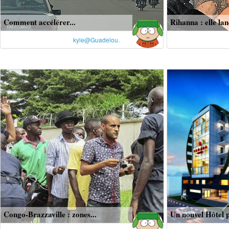
Comment accélérer...
Rihanna : elle lan
kyle@Guadelou.
Congo-Brazzaville : zones...
Un nouvel Hôtel p