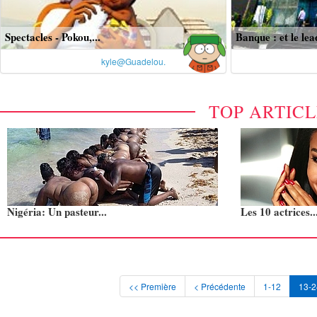
Spectacles - Pokou,...
Banque : et le lead
kyle@Guadelou.
TOP ARTIC
Nigéria: Un pasteur...
Les 10 actrices..
<< Première
< Précédente
1-12
13-2