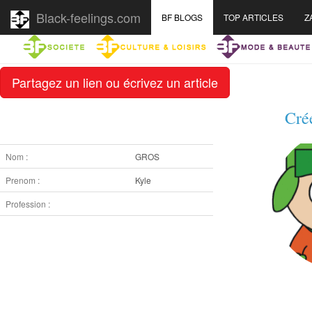
Black-feelings.com
BF BLOGS
TOP ARTICLES
Z
Partagez un lien ou écrivez un article
Cré
Nom :
GROS
Prenom :
Kyle
Profession :