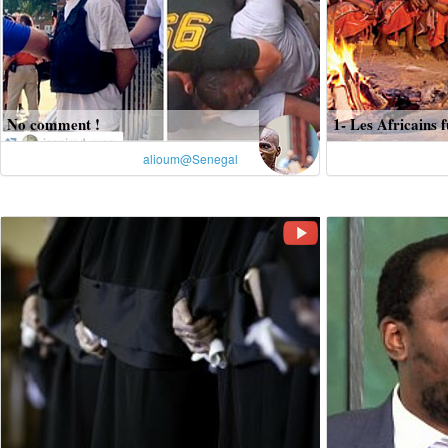
No comment !
1- Les Africains f
alioum@Senegal