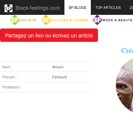
Black-feelings.com
BF BLOGS
TOP ARTICLES
Z
Partagez un lien ou écrivez un article
Cré
Nom :
Alioum
Prenom :
Fantouré
Profession :