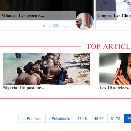
Ohada - Les avocats...
Congo : Les Chino
alioum@Senegal
TOP ARTIC
Nigéria: Un pasteur...
Les 10 actrices..
<< Première
< Précédente
37-48
49-60
61-72
7