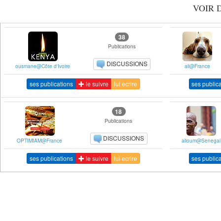
VOIR 
38
Publications
DISCUSSIONS
ousmane@Côte d'Ivoire
ali@France
ses publications
le suivre
lui ecrire
ses public
18
Publications
DISCUSSIONS
OPTIMIAM@France
alioum@Senegal
ses publications
le suivre
lui ecrire
ses public