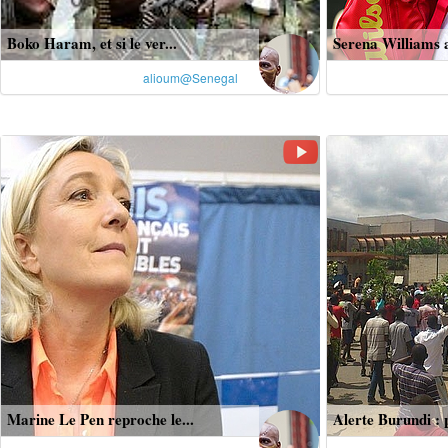
Boko Haram, et si le ver...
Serena Williams a
alioum@Senegal
Marine Le Pen reproche le...
Alerte Burundi : p