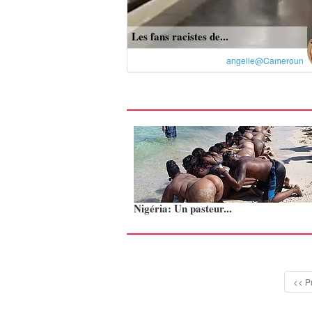
Les fans racistes de...
angelle@Cameroun
Nigéria: Un pasteur...
<< P