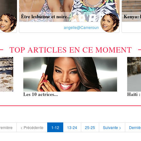
Être lesbienne et noire...
Kenya: l
angelle@Cameroun
TOP ARTICLES EN CE MOMENT
Les 10 actrices...
Haïti 
remière
< Précédente
1-12
13-24
25-25
Suivante >
Derniè