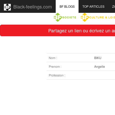
Black-feelings.com
BF BLOGS
TOP ARTICLES
Z
Partagez un lien ou écrivez un ar
Nom :
BIKU
Prenom :
Angelle
Profession :