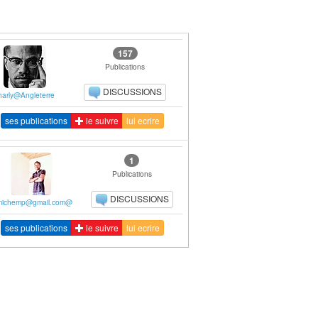
157
Publications
DISCUSSIONS
harly@Angleterre
ses publications
le suivre
lui ecrire
1
Publications
DISCUSSIONS
michemp@gmail.com@
ses publications
le suivre
lui ecrire