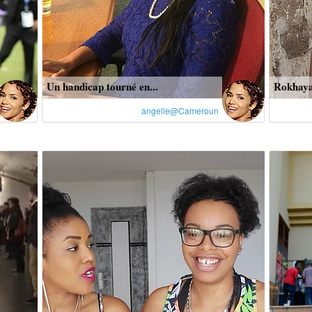
Un handicap tourné en...
Rokhaya 
angelle@Cameroun