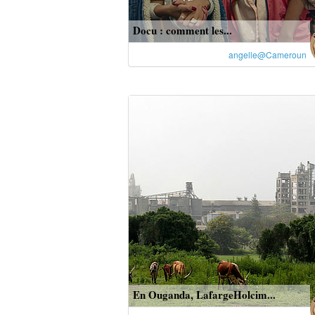
Docu : comment les...
angelle@Cameroun
En Ouganda, LafargeHolcim...