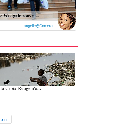
e Westgate rouvre...
angelle@Cameroun
: la Croix-Rouge n'a...
re >>