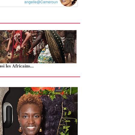
angelle@Cameroun
i les Africains...