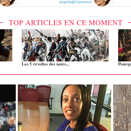
angelle@Cameroun
TOP ARTICLES EN CE MOMENT
Les 5 révoltes des noirs...
Pourquo