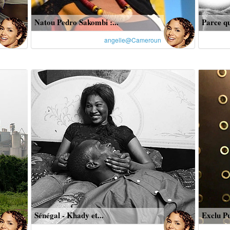
Natou Pedro Sakombi :...
Parce qu
angelle@Cameroun
Sénégal - Khady et...
Exclu Pu