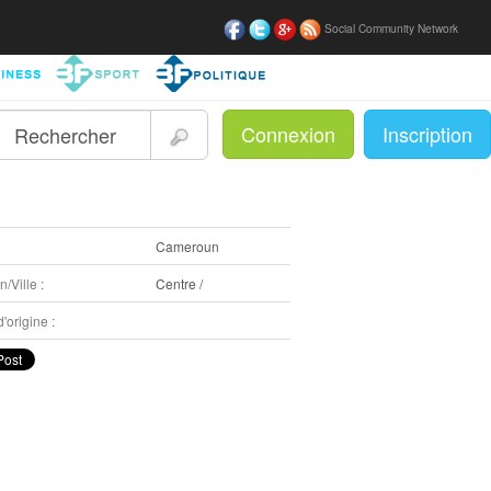
Social Community Network
Connexion
Inscription
|
:
Cameroun
/Ville :
Centre /
'origine :