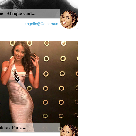
e l'Afrique vaut...
angelle@Cameroun
blic : Flora...