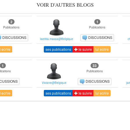
VOIR D'AUTRES BLOGS
2
1
Publications
Publications
DISCUSSIONS
DISCUSSIONS
laetitia.massa@Belgique
c
i ecrire
ses publications
le suivre
lui ecrire
1
33
ications
Publications
SCUSSIONS
DISCUSSIONS
Viviane@Belgique
ja
i ecrire
ses publications
le suivre
lui ecrire