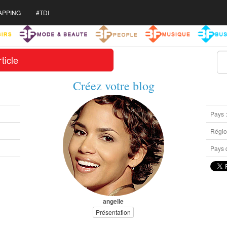
APPING
#TDI
ticle
Créez votre blog
Pays 
Région
Pays d
angelle
Présentation