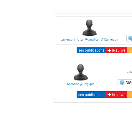
camerooninfo124@gmail.com@Cameroun
ses publications
le suivre
lu
Publ
DI
Alfoncine@Belgique
ses publications
le suivre
lu