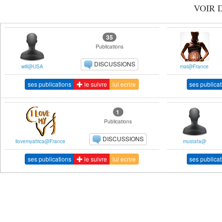
VOIR 
35
Publications
DISCUSSIONS
will@USA
mai@France
ses publications
le suivre
lui ecrire
ses publica
1
Publications
DISCUSSIONS
ilovemyafrica@France
mustafa@
ses publications
le suivre
lui ecrire
ses publica