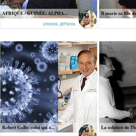
AFRIQUE / GUINÉE: ALPHA...
Il marie sa fille de
princess...@France
Robert Gallo: celui qui a...
La solution de Th