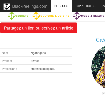
Black-feelings.com
BF BLOGS
TOP ARTICLES
Z
Partagez un lien ou écrivez un article
Cré
Nom :
Ngahngono
Prenom :
Sweet
Profession :
créatrice de bijoux.
pr