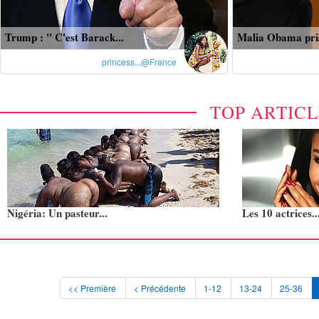
Trump : " C'est Barack...
Malia Obama pris
princess...@France
TOP ARTIC
Nigéria: Un pasteur...
Les 10 actrices..
<< Première
< Précédente
1-12
13-24
25-36