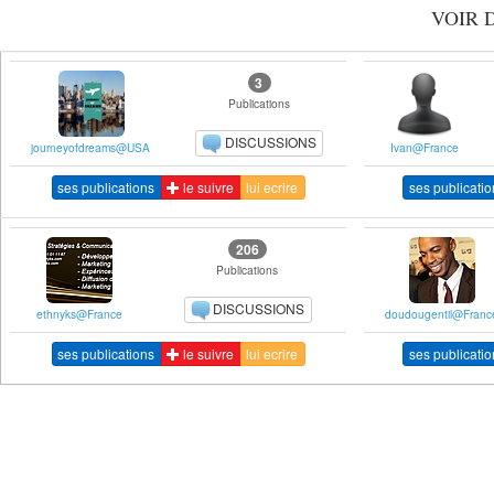
VOIR 
3
Publications
DISCUSSIONS
journeyofdreams@USA
Ivan@France
ses publications
le suivre
lui ecrire
ses publicatio
206
Publications
DISCUSSIONS
ethnyks@France
doudougentil@Franc
ses publications
le suivre
lui ecrire
ses publicatio