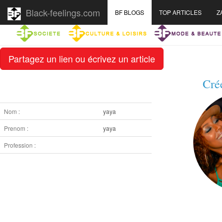
Black-feelings.com
BF BLOGS
TOP ARTICLES
Z
Partagez un lien ou écrivez un article
Cré
Nom :
yaya
Prenom :
yaya
Profession :