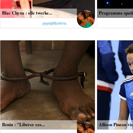
Blac Chyna : elle twerke...
Programme spatia
yaya@Burkina.
Bénin : "Libérer ces...
Allison Pineau vic