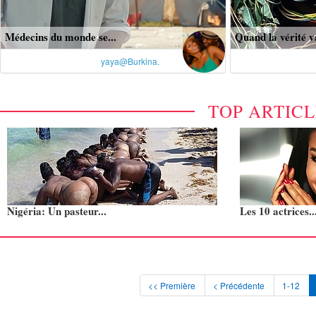
Médecins du monde se...
Quand la vérité v
yaya@Burkina.
TOP ARTIC
Nigéria: Un pasteur...
Les 10 actrices..
<< Première
< Précédente
1-12