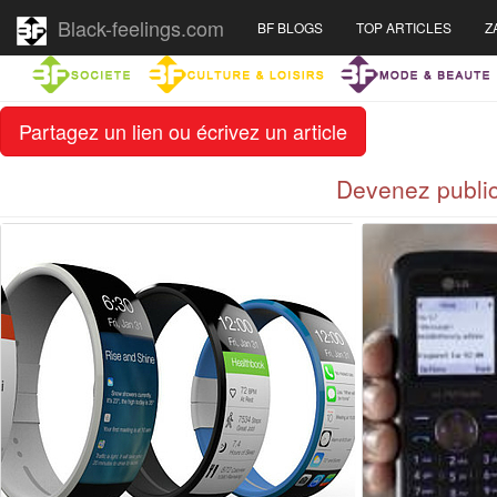
Black-feelings.com
BF BLOGS
TOP ARTICLES
Z
Partagez un lien ou écrivez un article
Devenez public