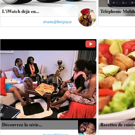
L'iWatch déjà en...
Téléphonie Mobile
shade@Belgique
Découvrez la série...
Recettes de cuisin
bogos@France