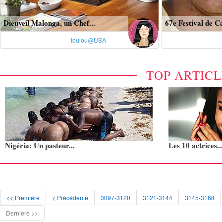
Dieuveil Malonga, un Chef...
67e Festival de Ca
loulou@USA
TOP ARTIC
Nigéria: Un pasteur...
Les 10 actrices..
<< Première
< Précédente
3097-3120
3121-3144
3145-3168
Dernière >>