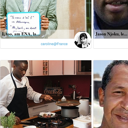
I, too, am ENA, la...
Jason Njoku, le...
caroline@France