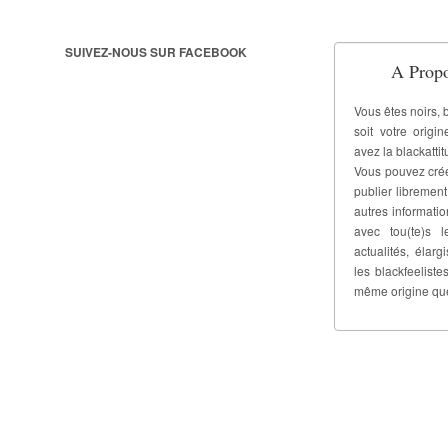
SUIVEZ-NOUS SUR FACEBOOK
A Propo
Vous êtes noirs, 
soit votre origi
avez la blackattit
Vous pouvez crée
publier libremen
autres informati
avec tou(te)s l
actualités, élar
les blackfeelis
même origine qu