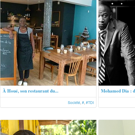
À Houé, son restaurant du...
Mohamed Dia : de
Société
,
#
,
#TDI