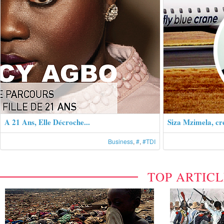
A 21 Ans, Elle Décroche...
Siza Mzimela, cré
Business
,
#
,
#TDI
TOP ARTIC