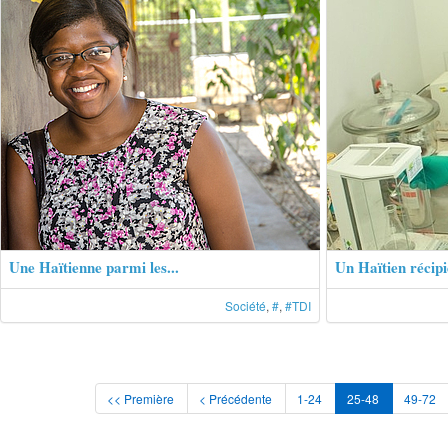
Une Haïtienne parmi les...
Un Haïtien récipi
Société
,
#
,
#TDI
<< Première
< Précédente
1-24
25-48
49-72