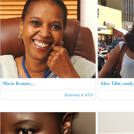
Marie Konate,...
Alice Tilin, analys
Business
,
#
,
#TDI