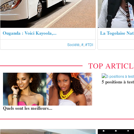
Ouganda : Voici Kayoola,...
La Togolaise Nath
Société
,
#
,
#TDI
TOP ARTIC
5 positions à test
Quels sont les meilleurs...