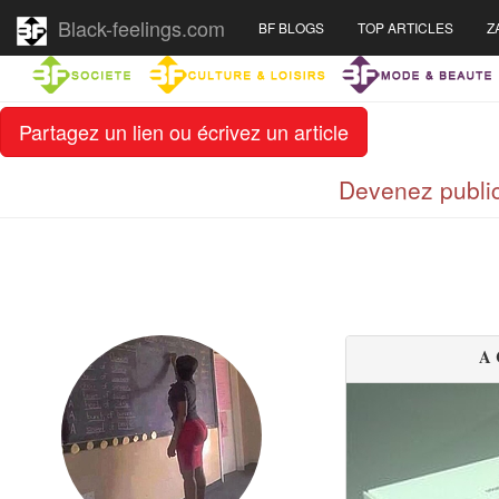
Black-feelings.com
BF BLOGS
TOP ARTICLES
Z
Partagez un lien ou écrivez un article
Devenez public
A 