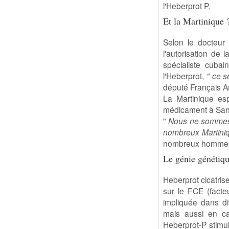
l'Heberprot P.
Et la Martinique 
Selon le docteur 
l'autorisation de
spécialiste cubai
l'Heberprot,
" ce s
député Français An
La Martinique esp
médicament à Santi
"
Nous ne sommes q
nombreux Martiniq
nombreux hommes p
Le génie génétiq
Heberprot cicatrise
sur le FCE (facte
impliquée dans di
mais aussi en ca
Heberprot-P stimule